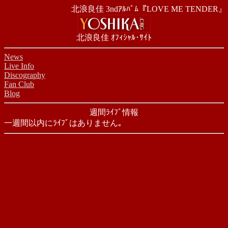
北浪良佳 3ndｱﾙﾊﾞﾑ『LOVE ME TENDER』
北浪良佳 ｵﾌｨｼｬﾙ･ｻｲﾄ
News
Live Info
Discography
Fan Club
Blog
週間ﾗｲﾌﾞ情報
一週間以内にﾗｲﾌﾞはありません｡