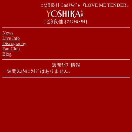
北浪良佳 3ndｱﾙﾊﾞﾑ『LOVE ME TENDER』
北浪良佳 ｵﾌｨｼｬﾙ･ｻｲﾄ
News
Live Info
Discography
Fan Club
Blog
週間ﾗｲﾌﾞ情報
一週間以内にﾗｲﾌﾞはありません｡