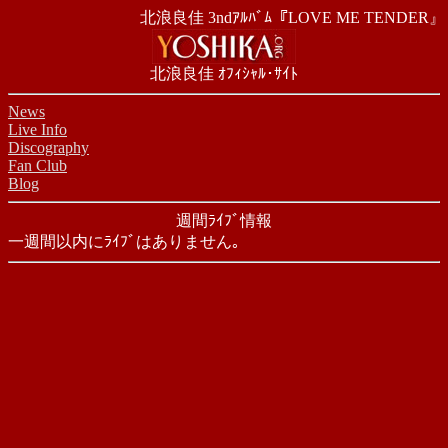
北浪良佳 3ndｱﾙﾊﾞﾑ『LOVE ME TENDER』
北浪良佳 ｵﾌｨｼｬﾙ･ｻｲﾄ
News
Live Info
Discography
Fan Club
Blog
週間ﾗｲﾌﾞ情報
一週間以内にﾗｲﾌﾞはありません｡