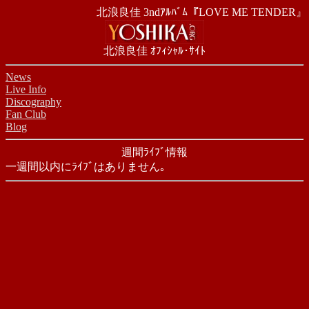
北浪良佳 3ndｱﾙﾊﾞﾑ『LOVE ME TENDER』
北浪良佳 ｵﾌｨｼｬﾙ･ｻｲﾄ
News
Live Info
Discography
Fan Club
Blog
週間ﾗｲﾌﾞ情報
一週間以内にﾗｲﾌﾞはありません｡