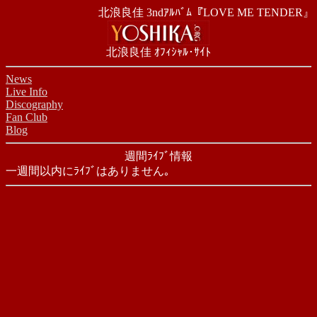
北浪良佳 3ndｱﾙﾊﾞﾑ『LOVE ME TENDER』 
北浪良佳 ｵﾌｨｼｬﾙ･ｻｲﾄ
News
Live Info
Discography
Fan Club
Blog
週間ﾗｲﾌﾞ情報
一週間以内にﾗｲﾌﾞはありません｡