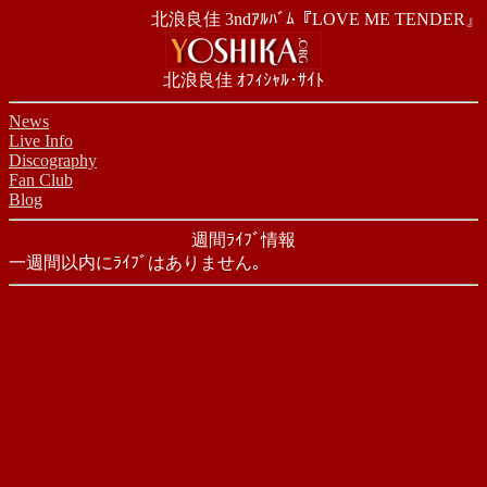
北浪良佳 3ndｱﾙﾊﾞﾑ『LOVE ME TENDER』
北浪良佳 ｵﾌｨｼｬﾙ･ｻｲﾄ
News
Live Info
Discography
Fan Club
Blog
週間ﾗｲﾌﾞ情報
一週間以内にﾗｲﾌﾞはありません｡