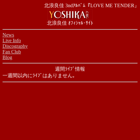
北浪良佳 3ndｱﾙﾊﾞﾑ『LOVE ME TENDER』
北浪良佳 ｵﾌｨｼｬﾙ･ｻｲﾄ
News
Live Info
Discography
Fan Club
Blog
週間ﾗｲﾌﾞ情報
一週間以内にﾗｲﾌﾞはありません｡