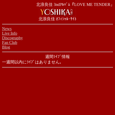
北浪良佳 3ndｱﾙﾊﾞﾑ『LOVE ME TENDER』
北浪良佳 ｵﾌｨｼｬﾙ･ｻｲﾄ
News
Live Info
Discography
Fan Club
Blog
週間ﾗｲﾌﾞ情報
一週間以内にﾗｲﾌﾞはありません｡