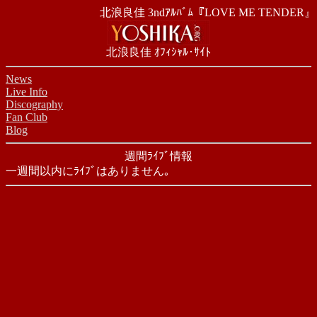
北浪良佳 3ndｱﾙﾊﾞﾑ『LOVE ME TENDER』
北浪良佳 ｵﾌｨｼｬﾙ･ｻｲﾄ
News
Live Info
Discography
Fan Club
Blog
週間ﾗｲﾌﾞ情報
一週間以内にﾗｲﾌﾞはありません｡