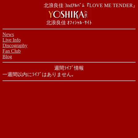
北浪良佳 3ndｱﾙﾊﾞﾑ『LOVE ME TENDER』
北浪良佳 ｵﾌｨｼｬﾙ･ｻｲﾄ
News
Live Info
Discography
Fan Club
Blog
週間ﾗｲﾌﾞ情報
一週間以内にﾗｲﾌﾞはありません｡