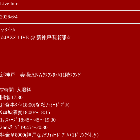
Live Info
2026/6/4
▽ﾀｲﾄﾙ
☆JAZZ LIVE @ 新神戸倶楽部☆
新神戸 会場:ANAｸﾗｳﾝﾎﾃﾙ11階ﾗｳﾝｼﾞ
▽時間･入場料
開場 17:30
お食事ﾀｲﾑ18:00(なだ万ｵｰﾄﾞﾌﾞﾙ)
ｳｪﾙｶﾑ演奏18:00〜18:15
1stｽﾃｰｼﾞ18:45〜45〜19:30
2ndｽﾃｰｼﾞ19:45〜20:30
料金￥8000(神戸なだ万ｵｰﾄﾞﾌﾞﾙ+1ﾄﾞﾘﾝｸ付き)