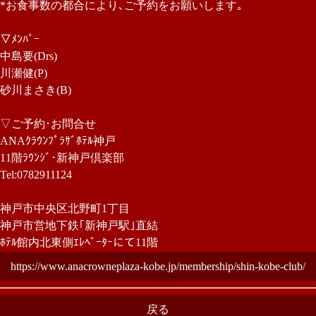
*お食事数の都合により､ご予約をお願いします｡
▽ﾒﾝﾊﾞｰ
中島要(Drs)
川瀬健(P)
砂川まさき(B)
▽ご予約･お問合せ
ANAｸﾗｳﾝﾌﾟﾗｻﾞﾎﾃﾙ神戸
11階ﾗｳﾝｼﾞ･新神戸倶楽部
Tel:0782911124
神戸市中央区北野町1丁目
神戸市営地下鉄｢新神戸駅｣直結
ﾎﾃﾙ館内北東側ｴﾚﾍﾞｰﾀｰにて11階
https://www.anacrowneplaza-kobe.jp/membership/shin-kobe-club/
戻る